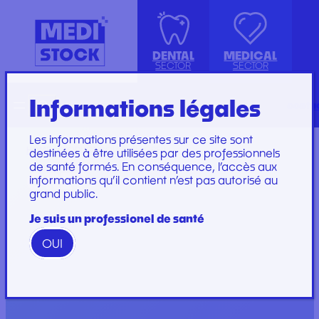
DENTAL
MEDICAL
SECTOR
SECTOR
Informations légales
Recherche
Français
conta
ISOLATION GOWN WITH COTTON
ACCESSORIES
KIT INSTRUMENTS
PERFUSION SET
CUFFS
INJECTION, PRÉLÈVEMENT ET
LABORATOIRE
CARE SET
Les informations présentes sur ce site sont
PERFUSION
PLATEAU
SUTURE SET
HOME
/ PRODUCT COULEUR / GREY
destinées à être utilisées par des professionnels
de santé formés. En conséquence, l’accès aux
CONSOMMABLES
PROTECTION
CARE AND
GREY
informations qu’il contient n’est pas autorisé au
GYNECOLOGY
RESTORATION AND
DRESSINGS
grand public.
PROTECTION ET HYGIÈNE
TIP
STERILIZATION
DRESSING SET
GAMME
Je suis un professionel de santé
WOODPECKER
OUI
GAMME PERFECT
Marques
Marques