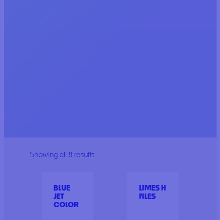
Showing all 8 results
BLUE
LIMES H
JET
FILES
COLOR