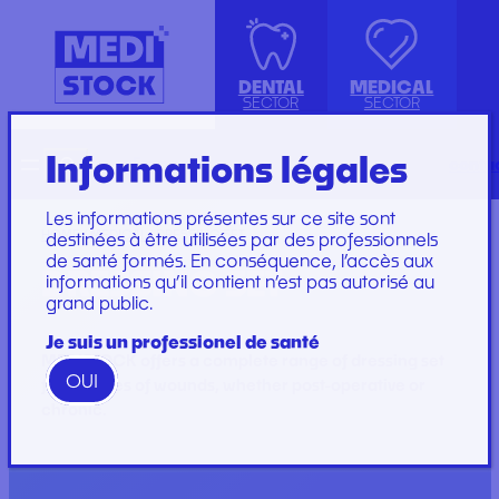
DENTAL
MEDICAL
SECTOR
SECTOR
Informations légales
Recherche
Français
conta
ISOLATION GOWN WITH COTTON
ACCESSORIES
KIT INSTRUMENTS
PERFUSION SET
CUFFS
INJECTION, PRÉLÈVEMENT ET
LABORATOIRE
CARE SET
Les informations présentes sur ce site sont
PERFUSION
PLATEAU
SUTURE SET
HOME
/
MEDICAL
/ DRESSING SET
destinées à être utilisées par des professionnels
de santé formés. En conséquence, l’accès aux
CONSOMMABLES
PROTECTION
CARE AND
DRESSING SET
informations qu’il contient n’est pas autorisé au
GYNECOLOGY
RESTORATION AND
DRESSINGS
grand public.
PROTECTION ET HYGIÈNE
TIP
STERILIZATION
DRESSING SET
GAMME
Je suis un professionel de santé
WOODPECKER
MEDISTOCK offers a complete range of dressing set
OUI
GAMME PERFECT
for all types of wounds, whether post-operative or
chronic.
Marques
Marques