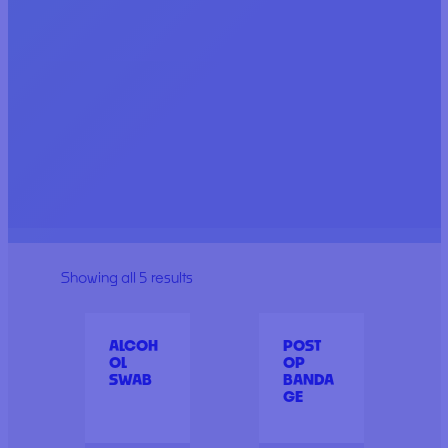
Showing all 5 results
ALCOH
POST
OL
OP
SWAB
BANDA
GE