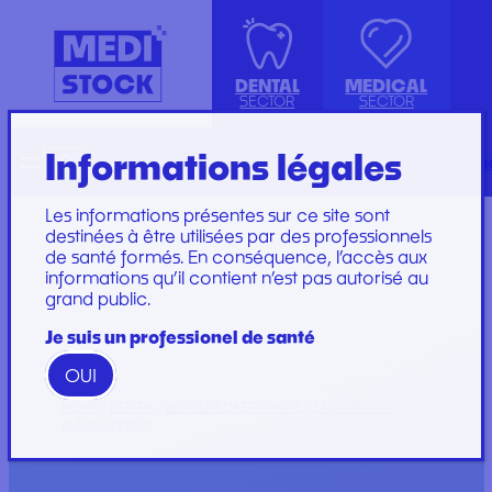
DENTAL
MEDICAL
SECTOR
SECTOR
Informations légales
Recherche
Français
conta
ISOLATION GOWN WITH COTTON
ACCESSORIES
KIT INSTRUMENTS
PERFUSION SET
CUFFS
INJECTION, PRÉLÈVEMENT ET
LABORATOIRE
CARE SET
Les informations présentes sur ce site sont
PERFUSION
PLATEAU
SUTURE SET
destinées à être utilisées par des professionnels
de santé formés. En conséquence, l’accès aux
CONSOMMABLES
PROTECTION
CARE AND
informations qu’il contient n’est pas autorisé au
GYNECOLOGY
RESTORATION AND
DRESSINGS
grand public.
PROTECTION ET HYGIÈNE
TIP
STERILIZATION
DRESSING SET
GAMME
Je suis un professionel de santé
WOODPECKER
OUI
GAMME PERFECT
HOME
/
DENTAL
/
WOODPECKER RANGE
/
ENDO MOTOR
/ AL
BLACK EDITION
Marques
Marques