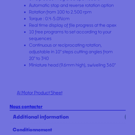
Automatic stop and reverse rotation option
Rotation from 100 to 2.500 rpm
Torque : 0.4-5.0Ncm
Real time display of file progress at the apex
10 free programs to set according to your
sequences
Continuous or reciprocating rotation,
adjustable in 10° steps cutting angles from
20° to 340
Miniature head (9.6mm high), swiveling 360°
Ai Motor Product Sheet
Nous contacter
Additional information
Conditionnement