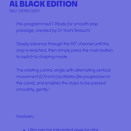
AL BLACK EDITION
SKU:
OENDO104
Pre-programmed T-Mode for smooth stop
passage, created by Dr Yoshi Terauchi
Slowly advance through the 90° channel until the
stop is reached, then simply press the main button
to switch to shaping mode
The rotating contra-angle with alternating vertical
movement (0.5mm) facilitates file progression in
the canal, and enables the stops to be passed
smoothly, gently !
Features :
Ultra precise integrated apex locator