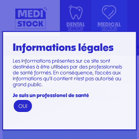
DENTAL
MEDICAL
SECTOR
SECTOR
Informations légales
Recherche
Français
conta
ISOLATION GOWN WITH COTTON
ACCESSORIES
KIT INSTRUMENTS
PERFUSION SET
CUFFS
INJECTION, PRÉLÈVEMENT ET
LABORATOIRE
CARE SET
Les informations présentes sur ce site sont
PERFUSION
PLATEAU
SUTURE SET
destinées à être utilisées par des professionnels
de santé formés. En conséquence, l’accès aux
CONSOMMABLES
PROTECTION
CARE AND
informations qu’il contient n’est pas autorisé au
GYNECOLOGY
RESTORATION AND
DRESSINGS
grand public.
PROTECTION ET HYGIÈNE
TIP
STERILIZATION
DRESSING SET
GAMME
Je suis un professionel de santé
HOME
/
MEDICAL
/
INJECTION, SAMPLE AND PERFUSION
/ BD
WOODPECKER
PRONTO SAMPLING BODY
OUI
GAMME PERFECT
Marques
Marques