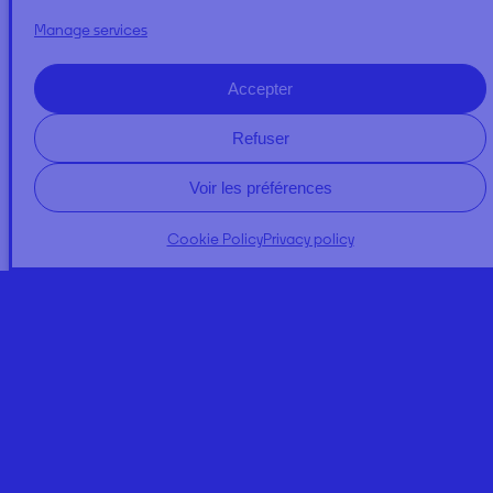
Manage services
SUIT WITH HOOD
Accepter
Refuser
Voir les préférences
Cookie Policy
Privacy policy
A PROPOS
NEWS
Expertises
Regulator Quality
Our commitments
Contact us