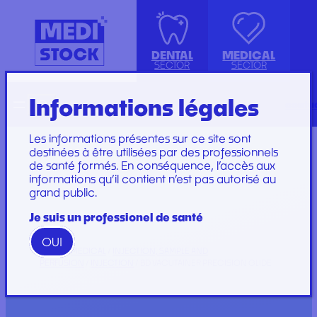
DENTAL
MEDICAL
SECTOR
SECTOR
Informations légales
Recherche
Français
conta
ISOLATION GOWN WITH COTTON
ACCESSORIES
KIT INSTRUMENTS
PERFUSION SET
CUFFS
INJECTION, PRÉLÈVEMENT ET
LABORATOIRE
CARE SET
Les informations présentes sur ce site sont
PERFUSION
PLATEAU
SUTURE SET
destinées à être utilisées par des professionnels
de santé formés. En conséquence, l’accès aux
CONSOMMABLES
PROTECTION
CARE AND
informations qu’il contient n’est pas autorisé au
GYNECOLOGY
RESTORATION AND
DRESSINGS
grand public.
PROTECTION ET HYGIÈNE
TIP
STERILIZATION
DRESSING SET
GAMME
Je suis un professionel de santé
WOODPECKER
OUI
GAMME PERFECT
HOME
/
MEDICAL
/
INJECTION, SAMPLE AND
PERFUSION
/
INJECTION
/ BD VACUTAINER PRECISION GLIDE
Marques
Marques