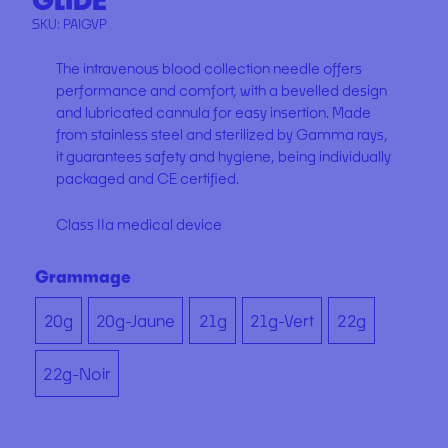
GLIDE
SKU:
PAIGVP
The intravenous blood collection needle offers
performance and comfort, with a bevelled design
and lubricated cannula for easy insertion. Made
from stainless steel and sterilized by Gamma rays,
it guarantees safety and hygiene, being individually
packaged and CE certified.
Class IIa medical device
Grammage
20g
20g-Jaune
21g
21g-Vert
22g
22g-Noir