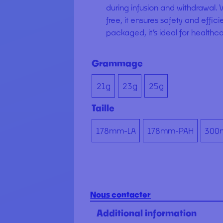
during infusion and withdrawal.
free, it ensures safety and effici
packaged, it’s ideal for healthca
Grammage
21g
23g
25g
Taille
178mm-LA
178mm-PAH
300
Nous contacter
Additional information