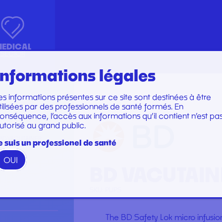
EDICAL
SECTOR
Informations légales
es informations présentes sur ce site sont destinées à être
Marques
Marques
tilisées par des professionnels de santé formés. En
KIT INSTRUMENTS
PERFUSION SET
onséquence, l’accès aux informations qu’il contient n’est pa
utorisé au grand public.
N
LABORATOIRE
CARE SET
 BD VACUTAINER
PLATEAU
SUTURE SET
e suis un professionel de santé
PROTECTION
CARE AND DRESSINGS
OUI
RESTORATION AND TIP
STERILIZATION
BD VACUTAIN
GAMME WOODPECKER
GAMME PERFECT
SKU:
PUPS
The BD Safety Lok micro infusion