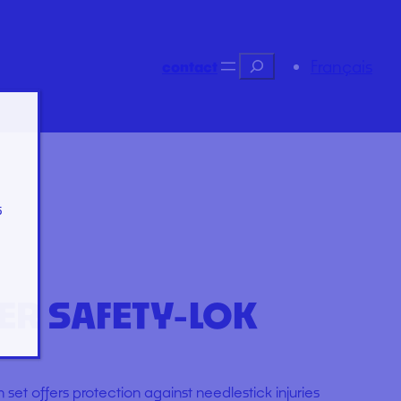
Recherche
Français
contact
s
ER SAFETY-LOK
 set offers protection against needlestick injuries