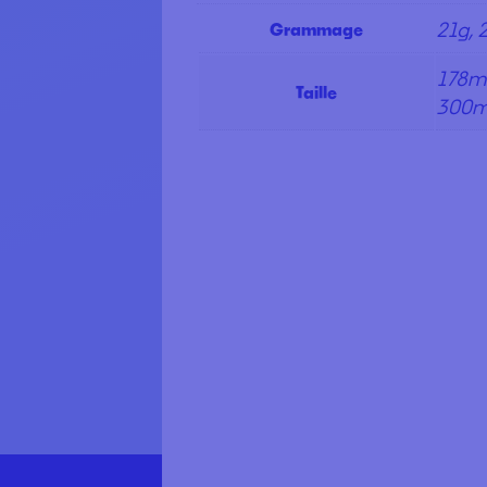
21g, 
Grammage
178m
Taille
300