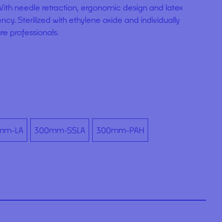
 With needle retraction, ergonomic design and latex
ency. Sterilized with ethylene oxide and individually
re professionals.
mm-LA
300mm-SSLA
300mm-PAH