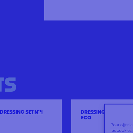
TS
DRESSING SET N°4
DRESSING SET N°1
ECO
Pour offrir 
les cookies 