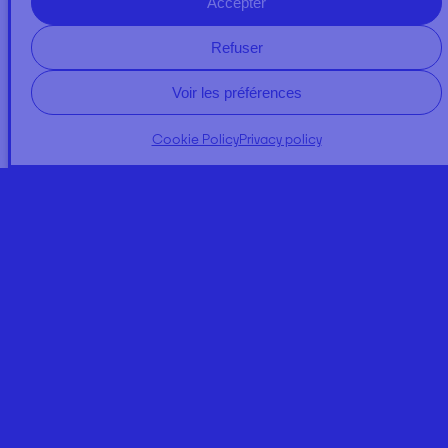
Accepter
Refuser
Voir les préférences
Cookie Policy
Privacy policy
A PROPOS
NEWS
Expertises
Regulator Quality
Our commitments
Contact us
DOSSIERS