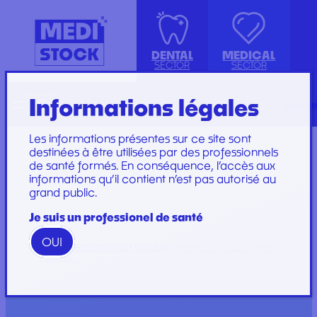
DENTAL
MEDICAL
SECTOR
SECTOR
Informations légales
Recherche
Français
conta
ISOLATION GOWN WITH COTTON
ACCESSORIES
KIT INSTRUMENTS
PERFUSION SET
CUFFS
INJECTION, PRÉLÈVEMENT ET
LABORATOIRE
CARE SET
Les informations présentes sur ce site sont
PERFUSION
PLATEAU
SUTURE SET
destinées à être utilisées par des professionnels
de santé formés. En conséquence, l’accès aux
CONSOMMABLES
PROTECTION
CARE AND
informations qu’il contient n’est pas autorisé au
GYNECOLOGY
RESTORATION AND
DRESSINGS
grand public.
PROTECTION ET HYGIÈNE
TIP
STERILIZATION
DRESSING SET
GAMME
Je suis un professionel de santé
WOODPECKER
OUI
GAMME PERFECT
HOME
/
PROTECTION ET HYGIÈNE
/
PROTECTION DU CORPS
/ BIB
ON ROLL
Marques
Marques