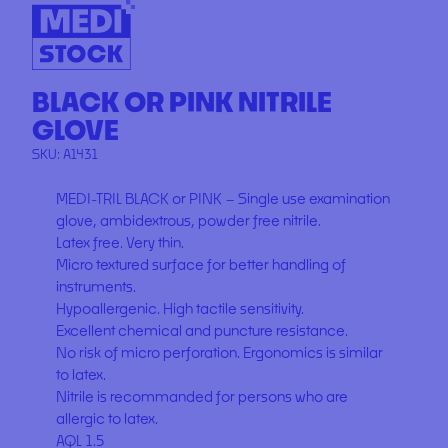
BLACK OR PINK NITRILE
GLOVE
SKU:
A1431
MEDI-TRIL BLACK or PINK – Single use examination
glove, ambidextrous, powder free nitrile.
Latex free. Very thin.
Micro textured surface for better handling of
instruments.
Hypoallergenic. High tactile sensitivity.
Excellent chemical and puncture resistance.
No risk of micro perforation. Ergonomics is similar
to latex.
Nitrile is recommanded for persons who are
allergic to latex.
AQL 1.5