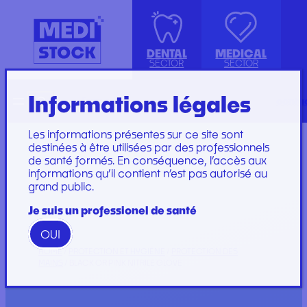
DENTAL
MEDICAL
SECTOR
SECTOR
Informations légales
Recherche
Français
conta
ISOLATION GOWN WITH COTTON
ACCESSORIES
KIT INSTRUMENTS
PERFUSION SET
CUFFS
INJECTION, PRÉLÈVEMENT ET
LABORATOIRE
CARE SET
Les informations présentes sur ce site sont
PERFUSION
PLATEAU
SUTURE SET
destinées à être utilisées par des professionnels
de santé formés. En conséquence, l’accès aux
CONSOMMABLES
PROTECTION
CARE AND
informations qu’il contient n’est pas autorisé au
GYNECOLOGY
RESTORATION AND
DRESSINGS
grand public.
PROTECTION ET HYGIÈNE
TIP
STERILIZATION
DRESSING SET
GAMME
Je suis un professionel de santé
WOODPECKER
OUI
GAMME PERFECT
HOME
/
PROTECTION ET HYGIÈNE
/
PROTECTION DES
MAINS
/ BLACK OR PINK NITRILE GLOVE
Marques
Marques