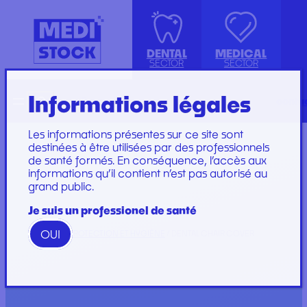
DENTAL
MEDICAL
SECTOR
SECTOR
Informations légales
Recherche
Français
conta
ISOLATION GOWN WITH COTTON
ACCESSORIES
KIT INSTRUMENTS
PERFUSION SET
CUFFS
INJECTION, PRÉLÈVEMENT ET
LABORATOIRE
CARE SET
Les informations présentes sur ce site sont
PERFUSION
PLATEAU
SUTURE SET
destinées à être utilisées par des professionnels
de santé formés. En conséquence, l’accès aux
CONSOMMABLES
PROTECTION
CARE AND
informations qu’il contient n’est pas autorisé au
GYNECOLOGY
RESTORATION AND
DRESSINGS
grand public.
PROTECTION ET HYGIÈNE
TIP
STERILIZATION
DRESSING SET
GAMME
Je suis un professionel de santé
WOODPECKER
OUI
HOME
/
PROTECTION ET HYGIÈNE
/ DENTAL CHAIR COVER
GAMME PERFECT
Marques
Marques