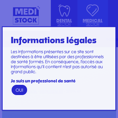
DENTAL
MEDICAL
SECTOR
SECTOR
Informations légales
Recherche
Français
conta
ISOLATION GOWN WITH COTTON
ACCESSORIES
KIT INSTRUMENTS
PERFUSION SET
CUFFS
INJECTION, PRÉLÈVEMENT ET
LABORATOIRE
CARE SET
Les informations présentes sur ce site sont
PERFUSION
PLATEAU
SUTURE SET
destinées à être utilisées par des professionnels
de santé formés. En conséquence, l’accès aux
CONSOMMABLES
PROTECTION
CARE AND
informations qu’il contient n’est pas autorisé au
GYNECOLOGY
RESTORATION AND
DRESSINGS
grand public.
PROTECTION ET HYGIÈNE
TIP
STERILIZATION
DRESSING SET
GAMME
Je suis un professionel de santé
WOODPECKER
OUI
GAMME PERFECT
HOME
/
DENTAL
/
INSTRUMENT KIT
/ DENTAL KIT
Marques
Marques