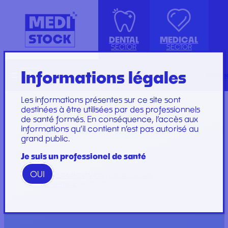
DENTAL
MEDICAL
SECTOR
SECTOR
Informations légales
Recherche
Français
conta
ISOLATION GOWN WITH COTTON
ACCESSORIES
KIT INSTRUMENTS
PERFUSION SET
CUFFS
INJECTION, PRÉLÈVEMENT ET
LABORATOIRE
CARE SET
Les informations présentes sur ce site sont
PERFUSION
PLATEAU
SUTURE SET
destinées à être utilisées par des professionnels
de santé formés. En conséquence, l’accès aux
CONSOMMABLES
PROTECTION
CARE AND
informations qu’il contient n’est pas autorisé au
GYNECOLOGY
RESTORATION AND
DRESSINGS
grand public.
PROTECTION ET HYGIÈNE
TIP
STERILIZATION
DRESSING SET
GAMME
Je suis un professionel de santé
WOODPECKER
OUI
GAMME PERFECT
HOME
/
INSTRUMENTATION
/
ODONTOLOGIE
CONSERVATRICE
/ HEIDEMANN
Marques
Marques