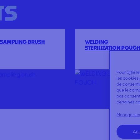
TS
SAMPLING BRUSH
WELDING
STERILIZATION POUCH
Pour offrir 
les cookies 
de consentir
que le compo
pas consenti
certaines ca
Manage ser
Acc
NEWS