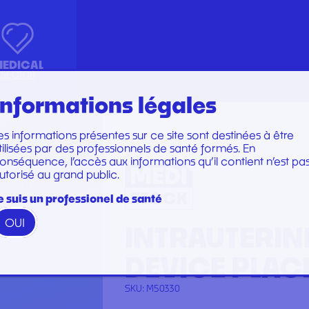
EDICAL
SECTOR
Informations légales
es informations présentes sur ce site sont destinées à être
Marques
Marques
tilisées par des professionnels de santé formés. En
KIT INSTRUMENTS
PERFUSION SET
onséquence, l’accès aux informations qu’il contient n’est pa
utorisé au grand public.
N
LABORATOIRE
CARE SET
ACEMENT
PLATEAU
SUTURE SET
e suis un professionel de santé
PROTECTION
CARE AND DRESSINGS
OUI
INTRAUTERIN
RESTORATION AND TIP
STERILIZATION
GAMME WOODPECKER
DEVICE PLA
GAMME PERFECT
SKU:
M50330