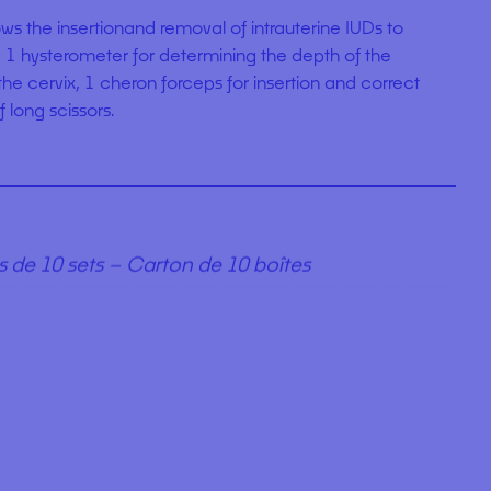
ows the insertionand removal of intrauterine IUDs to
: 1 hysterometer for determining the depth of the
 the cervix, 1 cheron forceps for insertion and correct
f long scissors.
s de 10 sets – Carton de 10 boîtes