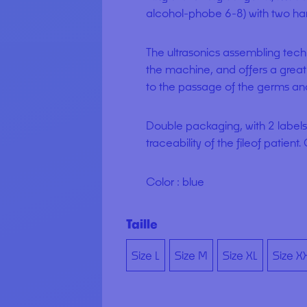
alcohol-phobe 6-8) with two han
The ultrasonics assembling tech
the machine, and offers a great 
to the passage of the germs and 
Double packaging, with 2 labels
traceability of the fileof patie
Color : blue
Taille
Size L
Size M
Size XL
Size X