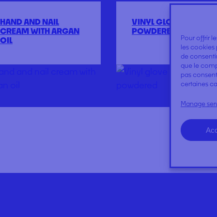
HAND AND NAIL
VINYL GLOVE LIGHTLY
CREAM WITH ARGAN
POWDERED
Pour offrir 
OIL
les cookies 
de consentir
que le compo
pas consenti
certaines ca
Manage ser
Acc
NEWS
Expertises
Regulator Quality
Our commitments
Contact us