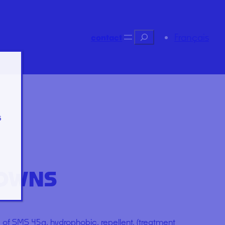
Recherche
Français
contact
s
GOWNS
 of SMS 45g, hydrophobic, repellent, (treatment