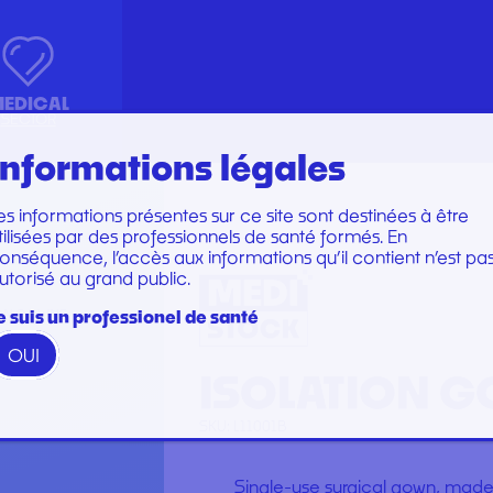
EDICAL
SECTOR
Informations légales
es informations présentes sur ce site sont destinées à être
Marques
Marques
tilisées par des professionnels de santé formés. En
KIT INSTRUMENTS
PERFUSION SET
onséquence, l’accès aux informations qu’il contient n’est pa
utorisé au grand public.
N
LABORATOIRE
CARE SET
PLATEAU
SUTURE SET
e suis un professionel de santé
ION GOWNS
PROTECTION
CARE AND DRESSINGS
OUI
RESTORATION AND TIP
STERILIZATION
ISOLATION 
GAMME WOODPECKER
GAMME PERFECT
SKU:
L11001B
Single-use surgical gown, made