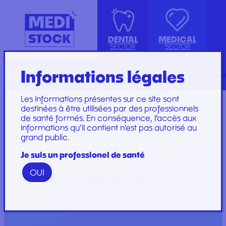
DENTAL
MEDICAL
SECTOR
SECTOR
Informations légales
Recherche
Français
conta
ISOLATION GOWN WITH COTTON
ACCESSORIES
KIT INSTRUMENTS
PERFUSION SET
CUFFS
INJECTION, PRÉLÈVEMENT ET
LABORATOIRE
CARE SET
Les informations présentes sur ce site sont
PERFUSION
PLATEAU
SUTURE SET
destinées à être utilisées par des professionnels
de santé formés. En conséquence, l’accès aux
CONSOMMABLES
PROTECTION
CARE AND
informations qu’il contient n’est pas autorisé au
GYNECOLOGY
RESTORATION AND
DRESSINGS
grand public.
PROTECTION ET HYGIÈNE
TIP
STERILIZATION
DRESSING SET
GAMME
Je suis un professionel de santé
WOODPECKER
OUI
GAMME PERFECT
HOME
/
INSTRUMENTATION
/
ODONTOLOGIE
CONSERVATRICE
/ MATRIX
Marques
Marques