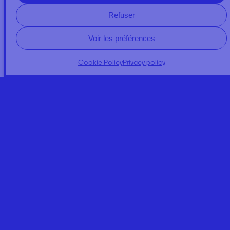
Refuser
Voir les préférences
Cookie Policy
Privacy policy
A PROPOS
NEWS
Expertises
Regulator Quality
Our commitments
Contact us
DOSSIERS