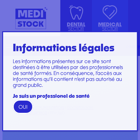
DENTAL
MEDICAL
SECTOR
SECTOR
Informations légales
Recherche
Français
conta
ISOLATION GOWN WITH COTTON
ACCESSORIES
KIT INSTRUMENTS
PERFUSION SET
CUFFS
INJECTION, PRÉLÈVEMENT ET
LABORATOIRE
CARE SET
Les informations présentes sur ce site sont
PERFUSION
PLATEAU
SUTURE SET
destinées à être utilisées par des professionnels
de santé formés. En conséquence, l’accès aux
CONSOMMABLES
PROTECTION
CARE AND
informations qu’il contient n’est pas autorisé au
GYNECOLOGY
RESTORATION AND
DRESSINGS
grand public.
PROTECTION ET HYGIÈNE
TIP
STERILIZATION
DRESSING SET
GAMME
Je suis un professionel de santé
WOODPECKER
OUI
GAMME PERFECT
HOME
/
INSTRUMENTATION
/
ODONTOLOGIE
CONSERVATRICE
/ PFI/UWD
Marques
Marques