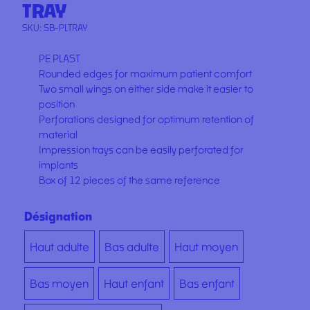
TRAY
SKU:
SB-PLTRAY
PE PLAST
Rounded edges for maximum patient comfort
Two small wings on either side make it easier to
position
Perforations designed for optimum retention of
material
Impression trays can be easily perforated for
implants
Box of 12 pieces of the same reference
Désignation
Haut adulte
Bas adulte
Haut moyen
Bas moyen
Haut enfant
Bas enfant