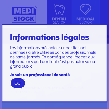
DENTAL
MEDICAL
SECTOR
SECTOR
Informations légales
Recherche
Français
conta
ISOLATION GOWN WITH COTTON
ACCESSORIES
KIT INSTRUMENTS
PERFUSION SET
CUFFS
INJECTION, PRÉLÈVEMENT ET
LABORATOIRE
CARE SET
Les informations présentes sur ce site sont
PERFUSION
PLATEAU
SUTURE SET
destinées à être utilisées par des professionnels
de santé formés. En conséquence, l’accès aux
CONSOMMABLES
PROTECTION
CARE AND
informations qu’il contient n’est pas autorisé au
GYNECOLOGY
RESTORATION AND
DRESSINGS
grand public.
PROTECTION ET HYGIÈNE
TIP
STERILIZATION
DRESSING SET
GAMME
Je suis un professionel de santé
WOODPECKER
OUI
GAMME PERFECT
HOME
/
INSTRUMENTATION
/
EMPREINTE
/ SINGLE USE
IMPRESSION TRAY
Marques
Marques