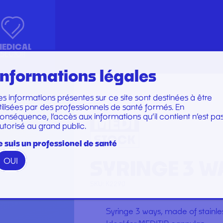
EDICAL
SECTOR
Informations légales
es informations présentes sur ce site sont destinées à être
Marques
Marques
tilisées par des professionnels de santé formés. En
KIT INSTRUMENTS
PERFUSION SET
onséquence, l’accès aux informations qu’il contient n’est pa
utorisé au grand public.
N
LABORATOIRE
CARE SET
PLATEAU
SUTURE SET
e suis un professionel de santé
PROTECTION
CARE AND DRESSINGS
SYRINGE 3 W
OUI
RESTORATION AND TIP
STERILIZATION
GAMME WOODPECKER
SKU:
K2290
GAMME PERFECT
Syringe 3 ways, made of stainless