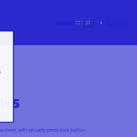
Recherche
Français
contact
s
AYS
 steel, with security press lock button.