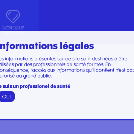
CATALOGUE
MEDICAL
Informations légales
es informations présentes sur ce site sont destinées à être
Marques
Marques
tilisées par des professionnels de santé formés. En
TRUMENTS
SET DE PERFUSION
onséquence, l’accès aux informations qu’il contient n’est pa
utorisé au grand public.
N
TOIRE
SET DE SOINS
U
SET DE SUTURE
e suis un professionel de santé
évènements
Communiqués de presse
Actualités
repo
TION
SOINS ET PANSEMENTS
OUI
RATION ET EMBOUT
STÉRILISATION
 WOODPECKER
PERFECT