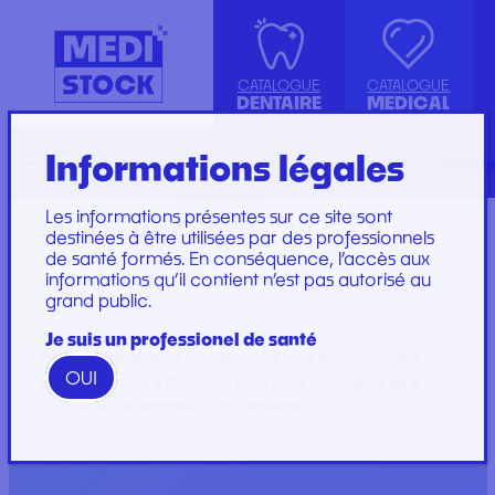
CATALOGUE
CATALOGUE
DENTAIRE
MEDICAL
Informations légales
Recherche
English
conta
ASPIRATION
ACCESSOIRES
KIT INSTRUMENTS
SET DE PERFUSION
CANULE
INJECTION, PRÉLÈVEMENT ET
LABORATOIRE
SET DE SOINS
Les informations présentes sur ce site sont
COMPRESSE ET COTON
PERFUSION
PLATEAU
SET DE SUTURE
ACCUEIL
/
MÉDICAL
/ SET DE SUTURE
destinées à être utilisées par des professionnels
de santé formés. En conséquence, l’accès aux
DIVERS
CONSOMMABLES
PROTECTION
SOINS ET
SET DE SUTURE
informations qu’il contient n’est pas autorisé au
ENDODONTIE
GYNÉCOLOGIE
RESTAURATION ET
PANSEMENTS
grand public.
IMPLANTOLOGIE ET
PROTECTION ET HYGIÈNE
EMBOUT
STÉRILISATION
IRRIGATION
SET DE PANSEMENT
GAMME WOODPECKER
Je suis un professionel de santé
INSTRUMENTATION
GAMME PERFECT
Nos sets de suture contiennent tout le nécessaire
OUI
pour des soins efficaces, il ne vous reste plus qu’à
choisir le set adapté à vos besoins.
Marques
Marques