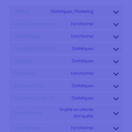
Wistia
Statistiques, Marketing
Consent
to
WooCommerce
Fonctionnel
Consent
service
to
wistia
WordPress
Fonctionnel
Consent
service
to
woocommerce
Google Analytics
Statistiques
Consent
service
to
wordpress
Jetpack
Statistiques
Consent
service
to
google-
Polylang
Fonctionnel
Consent
service
analytics
to
jetpack
Automattic
Statistiques
Consent
service
to
polylang
Sourcebuster JS
Statistiques
Consent
service
to
automattic
Finalité en attente
PrestaShop
service
Consent
d’enquête
sourcebuster-
to
js
Complianz
Fonctionnel
service
Consent