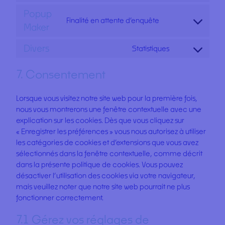
prestashop
to
Popup
service
Finalité en attente d’enquête
Consent
Maker
complianz
to
Divers
service
Statistiques
Consent
popup-
to
maker
7. Consentement
service
divers
Lorsque vous visitez notre site web pour la première fois,
nous vous montrerons une fenêtre contextuelle avec une
explication sur les cookies. Dès que vous cliquez sur
« Enregistrer les préférences » vous nous autorisez à utiliser
les catégories de cookies et d’extensions que vous avez
sélectionnés dans la fenêtre contextuelle, comme décrit
dans la présente politique de cookies. Vous pouvez
désactiver l’utilisation des cookies via votre navigateur,
mais veuillez noter que notre site web pourrait ne plus
fonctionner correctement.
7.1 Gérez vos réglages de