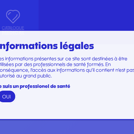
CATALOGUE
MEDICAL
Informations légales
es informations présentes sur ce site sont destinées à être
Marques
Marques
tilisées par des professionnels de santé formés. En
TRUMENTS
SET DE PERFUSION
onséquence, l’accès aux informations qu’il contient n’est pa
utorisé au grand public.
N
TOIRE
SET DE SOINS
U
SET DE SUTURE
e suis un professionel de santé
TION
SOINS ET PANSEMENTS
OUI
RATION ET EMBOUT
STÉRILISATION
 WOODPECKER
PERFECT