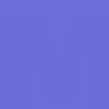
CO
ULE
URS