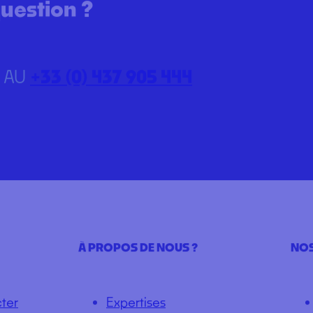
 un prix
uestion ?
 AU
+33 (0) 437 905 444