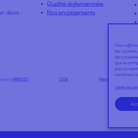
Pour offrir 
les cookies 
de consentir
À PROPOS DE NOUS ?
NOS
que le compo
pas consenti
certaines ca
ter
Expertises
Gérer les se
Qualité réglementaire
un devis
Nos engagements
Acc