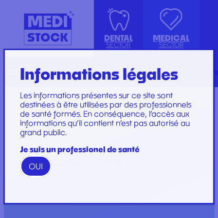
DENTAL
MEDICAL
SECTOR
SECTOR
Informations légales
Recherche
Français
conta
ISOLATION GOWN WITH COTTON
ACCESSORIES
KIT INSTRUMENTS
PERFUSION SET
CUFFS
INJECTION, PRÉLÈVEMENT ET
LABORATOIRE
CARE SET
Les informations présentes sur ce site sont
PERFUSION
PLATEAU
SUTURE SET
destinées à être utilisées par des professionnels
de santé formés. En conséquence, l’accès aux
CONSOMMABLES
PROTECTION
CARE AND
informations qu’il contient n’est pas autorisé au
GYNECOLOGY
RESTORATION AND
DRESSINGS
grand public.
PROTECTION ET HYGIÈNE
TIP
STERILIZATION
DRESSING SET
GAMME
Je suis un professionel de santé
WOODPECKER
HOME
/
INSTRUMENTATION
/
PINCE
/ CROWN MASTER PLIERS
OUI
GAMME PERFECT
Marques
Marques