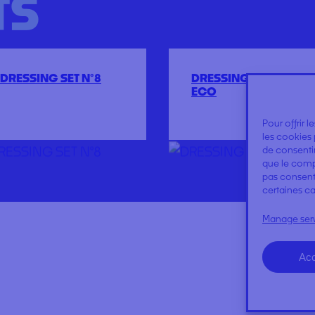
TS
DRESSING SET N°8
DRESSING SET N°1
ECO
Pour offrir 
les cookies 
de consentir
que le compo
pas consenti
certaines ca
Manage ser
Acc
NEWS
Expertises