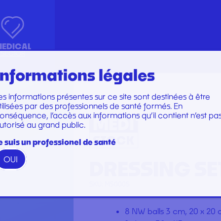
EDICAL
SECTOR
Informations légales
es informations présentes sur ce site sont destinées à être
Marques
Marques
tilisées par des professionnels de santé formés. En
KIT INSTRUMENTS
PERFUSION SET
onséquence, l’accès aux informations qu’il contient n’est pa
utorisé au grand public.
N
LABORATOIRE
CARE SET
PLATEAU
SUTURE SET
e suis un professionel de santé
PROTECTION
CARE AND DRESSINGS
OUI
DRESSING SE
RESTORATION AND TIP
STERILIZATION
GAMME WOODPECKER
SKU:
M50005
GAMME PERFECT
8 NW balls 3 cm, 20 x 20