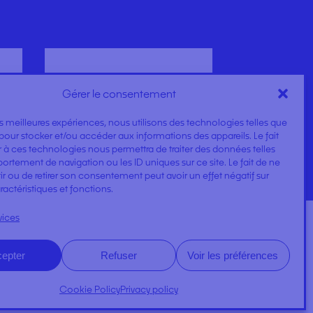
RECTANGLE, SQUARE
AND BALL OF COTTON
Gérer le consentement
les meilleures expériences, nous utilisons des technologies telles que
pour stocker et/ou accéder aux informations des appareils. Le fait
 à ces technologies nous permettra de traiter des données telles
rtement de navigation ou les ID uniques sur ce site. Le fait de ne
r ou de retirer son consentement peut avoir un effet négatif sur
ractéristiques et fonctions.
vices
epter
Refuser
Voir les préférences
DOSSIERS
Cookie Policy
Privacy policy