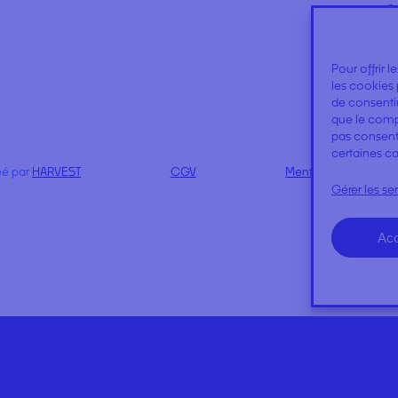
Pour offrir 
les cookies 
de consentir
que le compo
pas consenti
certaines ca
éé par
HARVEST
CGV
Mentions légales
Gérer les se
Acc