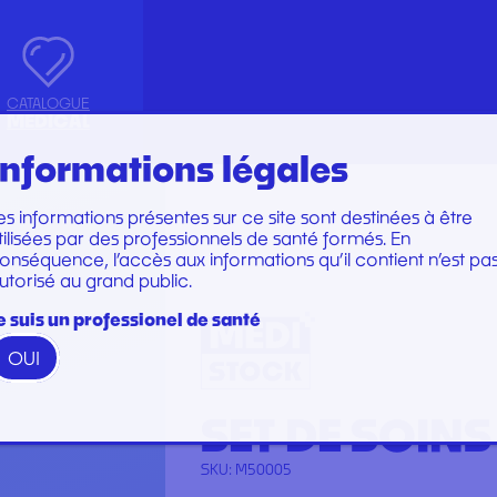
CATALOGUE
MEDICAL
Informations légales
es informations présentes sur ce site sont destinées à être
Marques
Marques
tilisées par des professionnels de santé formés. En
TRUMENTS
SET DE PERFUSION
onséquence, l’accès aux informations qu’il contient n’est pa
utorisé au grand public.
N
TOIRE
SET DE SOINS
U
SET DE SUTURE
e suis un professionel de santé
TION
SOINS ET PANSEMENTS
OUI
RATION ET EMBOUT
STÉRILISATION
 WOODPECKER
SET DE SOINS
PERFECT
SKU:
M50005