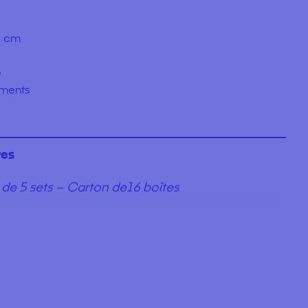
5 cm
e
timents
res
 de 5 sets – Carton de16 boîtes