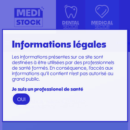
DENTAL
MEDICAL
SECTOR
SECTOR
Informations légales
Recherche
Français
conta
ISOLATION GOWN WITH COTTON
ACCESSORIES
KIT INSTRUMENTS
PERFUSION SET
CUFFS
INJECTION, PRÉLÈVEMENT ET
LABORATOIRE
CARE SET
Les informations présentes sur ce site sont
PERFUSION
PLATEAU
SUTURE SET
destinées à être utilisées par des professionnels
de santé formés. En conséquence, l’accès aux
CONSOMMABLES
PROTECTION
CARE AND
informations qu’il contient n’est pas autorisé au
GYNECOLOGY
RESTORATION AND
DRESSINGS
grand public.
PROTECTION ET HYGIÈNE
TIP
STERILIZATION
DRESSING SET
GAMME
Je suis un professionel de santé
WOODPECKER
OUI
GAMME PERFECT
HOME
/
MEDICAL
/
INJECTION, SAMPLE AND
PERFUSION
/
INJECTION
/ GRAVITY INFUSEURS
Marques
Marques