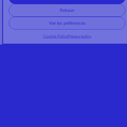
Refuser
Voir les préférences
Cookie Policy
Privacy policy
A PROPOS
NEWS
Expertises
Regulator Quality
Our commitments
Contact us
DOSSIERS