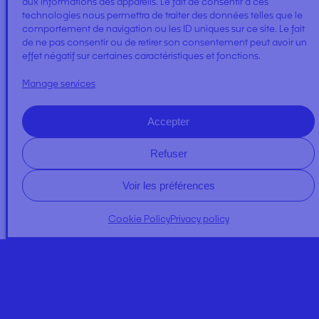
aux informations des appareils. Le fait de consentir à ces
technologies nous permettra de traiter des données telles que le
comportement de navigation ou les ID uniques sur ce site. Le fait
de ne pas consentir ou de retirer son consentement peut avoir un
effet négatif sur certaines caractéristiques et fonctions.
MERIAM
Manage services
Accepter
Refuser
Voir les préférences
A PROPOS
Cookie Policy
Privacy policy
NEWS
Expertises
Regulator Quality
Our commitments