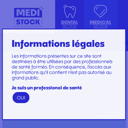
DENTAL
MEDICAL
SECTOR
SECTOR
Informations légales
Recherche
Français
conta
ISOLATION GOWN WITH COTTON
ACCESSORIES
KIT INSTRUMENTS
PERFUSION SET
CUFFS
INJECTION, PRÉLÈVEMENT ET
LABORATOIRE
CARE SET
Les informations présentes sur ce site sont
PERFUSION
PLATEAU
SUTURE SET
destinées à être utilisées par des professionnels
de santé formés. En conséquence, l’accès aux
CONSOMMABLES
PROTECTION
CARE AND
informations qu’il contient n’est pas autorisé au
GYNECOLOGY
RESTORATION AND
DRESSINGS
grand public.
PROTECTION ET HYGIÈNE
TIP
STERILIZATION
DRESSING SET
GAMME
Je suis un professionel de santé
WOODPECKER
HOME
/
INSTRUMENTATION
/
CHIRURGIE
/ IRIS
OUI
GAMME PERFECT
Marques
Marques