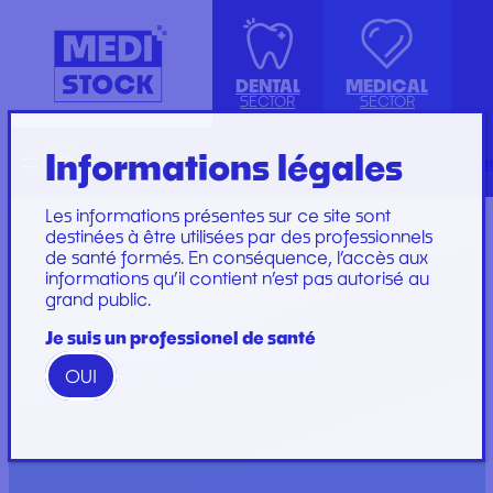
DENTAL
MEDICAL
SECTOR
SECTOR
Informations légales
Recherche
Français
conta
ISOLATION GOWN WITH COTTON
ACCESSORIES
KIT INSTRUMENTS
PERFUSION SET
CUFFS
INJECTION, PRÉLÈVEMENT ET
LABORATOIRE
CARE SET
Les informations présentes sur ce site sont
PERFUSION
PLATEAU
SUTURE SET
destinées à être utilisées par des professionnels
de santé formés. En conséquence, l’accès aux
CONSOMMABLES
PROTECTION
CARE AND
informations qu’il contient n’est pas autorisé au
GYNECOLOGY
RESTORATION AND
DRESSINGS
grand public.
PROTECTION ET HYGIÈNE
TIP
STERILIZATION
DRESSING SET
GAMME
Je suis un professionel de santé
WOODPECKER
HOME
/
GYNECOLOGY
/ POZZI FORCEPS
OUI
GAMME PERFECT
Marques
Marques