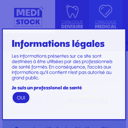
CATALOGUE
CATALOGUE
DENTAIRE
MEDICAL
Informations légales
Recherche
English
conta
ASPIRATION
ACCESSOIRES
KIT INSTRUMENTS
SET DE PERFUSION
CANULE
INJECTION, PRÉLÈVEMENT ET
LABORATOIRE
SET DE SOINS
Les informations présentes sur ce site sont
COMPRESSE ET COTON
PERFUSION
PLATEAU
SET DE SUTURE
destinées à être utilisées par des professionnels
de santé formés. En conséquence, l’accès aux
DIVERS
CONSOMMABLES
PROTECTION
SOINS ET
ACCUEIL
/
MARQUES MÉDICAL
informations qu’il contient n’est pas autorisé au
ENDODONTIE
GYNÉCOLOGIE
RESTAURATION ET
PANSEMENTS
grand public.
IMPLANTOLOGIE ET
PROTECTION ET HYGIÈNE
EMBOUT
STÉRILISATION
IRRIGATION
SET DE PANSEMENT
GAMME WOODPECKER
MARQUES
Je suis un professionel de santé
INSTRUMENTATION
GAMME PERFECT
OUI
MÉDICAL
Marques
Marques