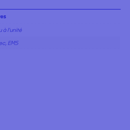
res
 à l'unité
ec, EMS