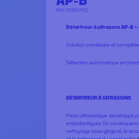
AP-B
SKU:
OENDO422
Détartreur à ultrasons AP-B +
Solution combinée et complète 
Sélection automatique en foncti
DÉTARTREUR À ULTRASONS
Piezo ultrasonique développé pou
endodontiques. En conséquence, 
nettoyage sous-gingival, la rec
et le traitement du canal radicu