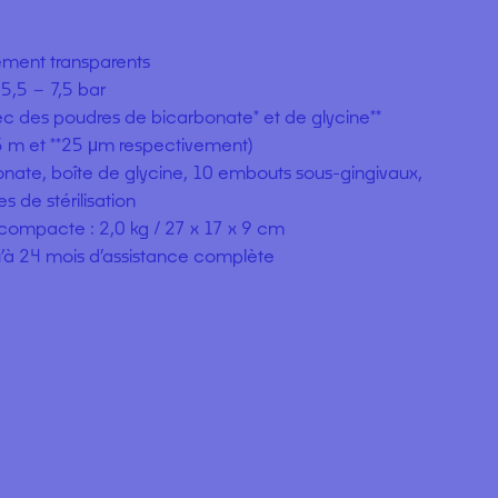
rement transparents
 5,5 – 7,5 bar
ec des poudres de bicarbonate* et de glycine**
5 m et **25 μm respectivement)
onate, boîte de glycine, 10 embouts sous-gingivaux,
 de stérilisation
 compacte : 2,0 kg / 27 x 17 x 9 cm
qu’à 24 mois d’assistance complète