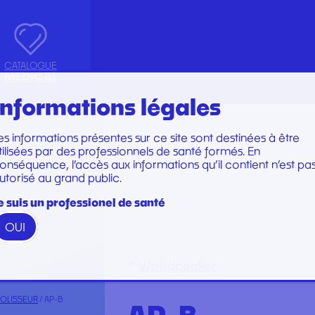
CATALOGUE
MEDICAL
Informations légales
es informations présentes sur ce site sont destinées à être
Marques
Marques
tilisées par des professionnels de santé formés. En
TRUMENTS
SET DE PERFUSION
onséquence, l’accès aux informations qu’il contient n’est pa
utorisé au grand public.
N
TOIRE
SET DE SOINS
U
SET DE SUTURE
e suis un professionel de santé
TION
SOINS ET PANSEMENTS
OUI
RATION ET EMBOUT
STÉRILISATION
 WOODPECKER
PERFECT
POLISSEUR
/ AP-B