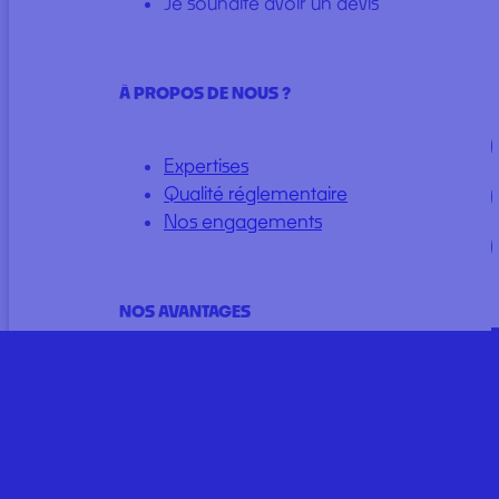
comportement de navigation ou les ID uniques sur ce site. Le fait
Je souhaite avoir un devis
de ne pas consentir ou de retirer son consentement peut avoir un
effet négatif sur certaines caractéristiques et fonctions.
Gérer les services
À PROPOS DE NOUS ?
Accepter
Expertises
Qualité réglementaire
Refuser
Nos engagements
Voir les préférences
Cookie Policy
Politique de Confidentialité
NOS AVANTAGES
25 ans d’expérience
2
6000 m
de stockage
+1500 références en stock
98% de clients satisfaits