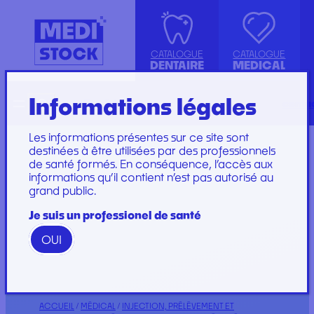
CATALOGUE
CATALOGUE
DENTAIRE
MEDICAL
Informations légales
Recherche
English
conta
ASPIRATION
ACCESSOIRES
KIT INSTRUMENTS
SET DE PERFUSION
CANULE
INJECTION, PRÉLÈVEMENT ET
LABORATOIRE
SET DE SOINS
Les informations présentes sur ce site sont
COMPRESSE ET COTON
PERFUSION
PLATEAU
SET DE SUTURE
destinées à être utilisées par des professionnels
de santé formés. En conséquence, l’accès aux
DIVERS
CONSOMMABLES
PROTECTION
SOINS ET
informations qu’il contient n’est pas autorisé au
ENDODONTIE
GYNÉCOLOGIE
RESTAURATION ET
PANSEMENTS
grand public.
IMPLANTOLOGIE ET
PROTECTION ET HYGIÈNE
EMBOUT
STÉRILISATION
IRRIGATION
SET DE PANSEMENT
GAMME WOODPECKER
Je suis un professionel de santé
INSTRUMENTATION
GAMME PERFECT
OUI
Marques
Marques
ACCUEIL
/
MÉDICAL
/
INJECTION, PRÉLÈVEMENT ET