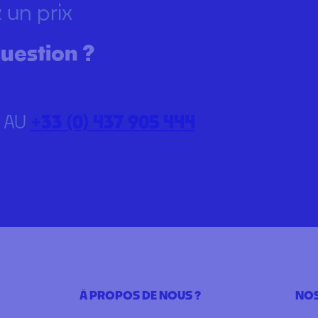
 un prix
uestion ?
 AU
+33 (0) 437 905 444
À PROPOS DE NOUS ?
NOS