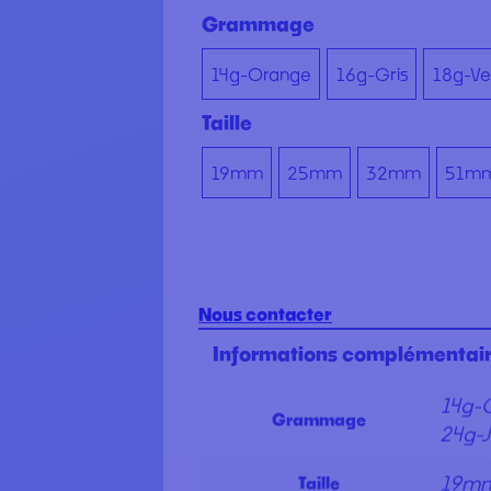
Grammage
14g-Orange
16g-Gris
18g-Ve
Taille
19mm
25mm
32mm
51m
Nous contacter
Informations complémentai
14g-O
Grammage
24g-
19mm
Taille