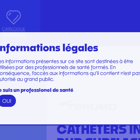
CATALOGUE
MEDICAL
Informations légales
es informations présentes sur ce site sont destinées à être
Marques
Marques
tilisées par des professionnels de santé formés. En
TRUMENTS
SET DE PERFUSION
onséquence, l’accès aux informations qu’il contient n’est pa
utorisé au grand public.
N
TOIRE
SET DE SOINS
U
SET DE SUTURE
e suis un professionel de santé
TION
SOINS ET PANSEMENTS
OUI
RATION ET EMBOUT
STÉRILISATION
 WOODPECKER
CTION
/ CATHÉTERS
PERFECT
CATHÉTERS I