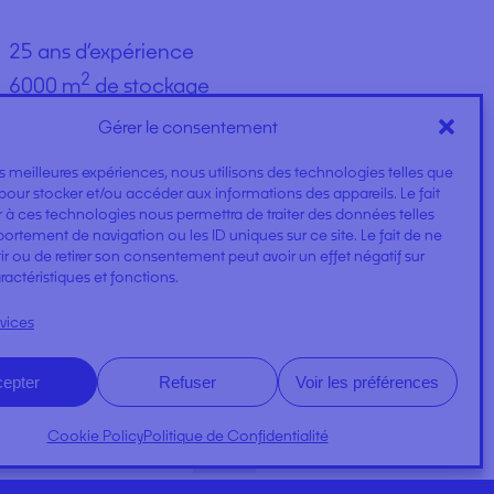
25 ans d’expérience
2
6000 m
de stockage
+1500 références en stock
Gérer le consentement
98% de clients satisfaits
les meilleures expériences, nous utilisons des technologies telles que
pour stocker et/ou accéder aux informations des appareils. Le fait
 à ces technologies nous permettra de traiter des données telles
rtement de navigation ou les ID uniques sur ce site. Le fait de ne
r ou de retirer son consentement peut avoir un effet négatif sur
ractéristiques et fonctions.
rvices
epter
Refuser
Voir les préférences
Cookie Policy
Politique de Confidentialité