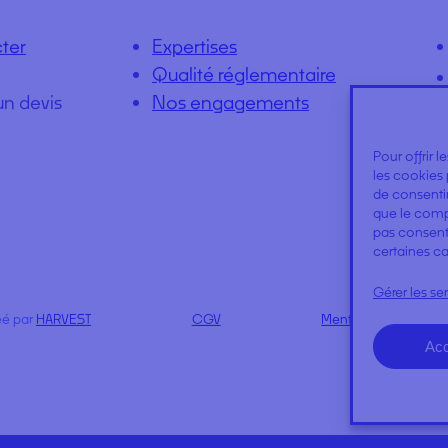
ter
Expertises
Qualité réglementaire
un devis
Nos engagements
Pour offrir 
les cookies 
de consentir
que le compo
pas consenti
certaines ca
Gérer les se
éé par
HARVEST
CGV
Mentions légales
Acc