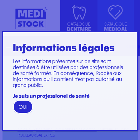
CATALOGUE
CATALOGUE
DENTAIRE
MEDICAL
Informations légales
Recherche
English
conta
ASPIRATION
ACCESSOIRES
KIT INSTRUMENTS
SET DE PERFUSION
CANULE
INJECTION, PRÉLÈVEMENT ET
LABORATOIRE
SET DE SOINS
Les informations présentes sur ce site sont
COMPRESSE ET COTON
PERFUSION
PLATEAU
SET DE SUTURE
destinées à être utilisées par des professionnels
de santé formés. En conséquence, l’accès aux
DIVERS
CONSOMMABLES
PROTECTION
SOINS ET
informations qu’il contient n’est pas autorisé au
ENDODONTIE
GYNÉCOLOGIE
RESTAURATION ET
PANSEMENTS
grand public.
IMPLANTOLOGIE ET
PROTECTION ET HYGIÈNE
EMBOUT
STÉRILISATION
IRRIGATION
SET DE PANSEMENT
GAMME WOODPECKER
Je suis un professionel de santé
INSTRUMENTATION
GAMME PERFECT
OUI
Marques
ACCUEIL
/
DENTAIRE
/
COMPRESSE ET COTON
/ DISTRIBUTEUR DE
Marques
ROULEAUX SALIVAIRES