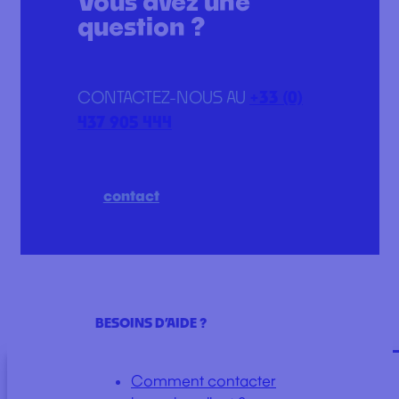
Vous avez une
question ?
CONTACTEZ-NOUS AU
+33 (0)
437 905 444
contact
BESOINS D’AIDE ?
Gérer le consentement
Comment contacter