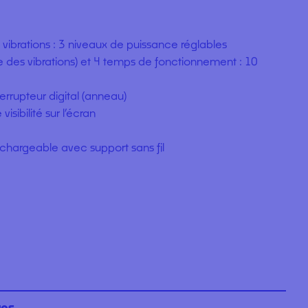
aitements endodontiques comme activateur
ation, pour faciliter l’élimination de la boue dentinaire
sinfection des canaux après la mise en forme.
vibrations : 3 niveaux de puissance réglables
e des vibrations) et 4 temps de fonctionnement : 10
nterrupteur digital (anneau)
isibilité sur l’écran
rechargeable avec support sans fil