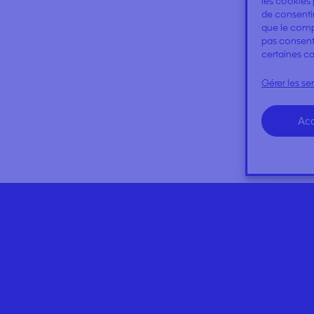
les cookies 
de consentir
que le compo
pas consenti
certaines ca
Gérer les se
éé par
HARVEST
CGV
Mentions légales
Acc