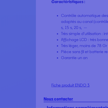
Endo 3 est utilisé dans les tr
ultrasonique des solutions d’irrig
et des débris. Il améliore la dé
Caractéristiques :
Contrôle automatique des 
adaptés au canal (contrôl
s, 15 s, 20 s, —
Très simple d’utilisation : i
Affichage LCD : très bonne v
Très léger, moins de 78 Gr
Pièce sans fil et batterie 
Garantie un an