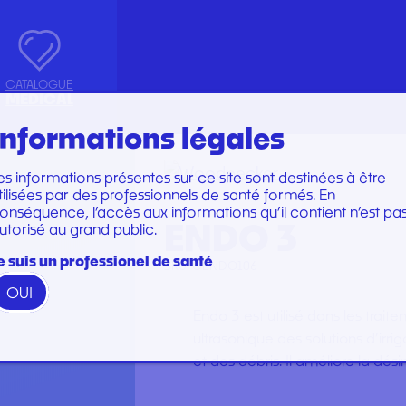
CATALOGUE
MEDICAL
Informations légales
es informations présentes sur ce site sont destinées à être
Marques
Marques
tilisées par des professionnels de santé formés. En
TRUMENTS
SET DE PERFUSION
onséquence, l’accès aux informations qu’il contient n’est pa
utorisé au grand public.
N
TOIRE
SET DE SOINS
U
SET DE SUTURE
e suis un professionel de santé
TION
SOINS ET PANSEMENTS
OUI
RATION ET EMBOUT
STÉRILISATION
 3
 WOODPECKER
PERFECT
ENDO 3
SKU:
OENDO106