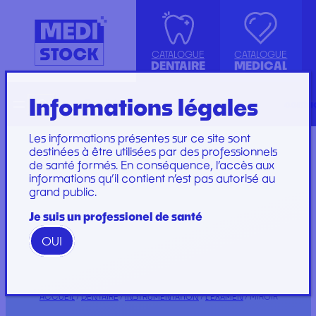
CATALOGUE
CATALOGUE
DENTAIRE
MEDICAL
Informations légales
Recherche
English
conta
ASPIRATION
ACCESSOIRES
KIT INSTRUMENTS
SET DE PERFUSION
CANULE
INJECTION, PRÉLÈVEMENT ET
LABORATOIRE
SET DE SOINS
Les informations présentes sur ce site sont
COMPRESSE ET COTON
PERFUSION
PLATEAU
SET DE SUTURE
destinées à être utilisées par des professionnels
de santé formés. En conséquence, l’accès aux
DIVERS
CONSOMMABLES
PROTECTION
SOINS ET
informations qu’il contient n’est pas autorisé au
ENDODONTIE
GYNÉCOLOGIE
RESTAURATION ET
PANSEMENTS
grand public.
IMPLANTOLOGIE ET
PROTECTION ET HYGIÈNE
EMBOUT
STÉRILISATION
IRRIGATION
SET DE PANSEMENT
GAMME WOODPECKER
Je suis un professionel de santé
INSTRUMENTATION
GAMME PERFECT
OUI
Marques
ACCUEIL
/
DENTAIRE
/
INSTRUMENTATION
/
L’EXAMEN
/ MIROIR
Marques