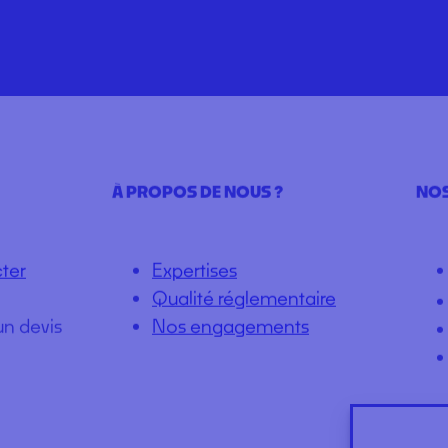
 un prix
uestion ?
 AU
+33 (0) 437 905 444
À PROPOS DE NOUS ?
NOS