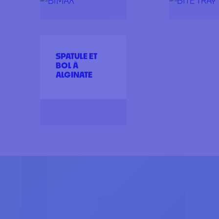
4 résultats affichés
BIMAX
BITE TRAY
BITE TRA
PLUS
SPATULE ET
BOL À
ALGINATE