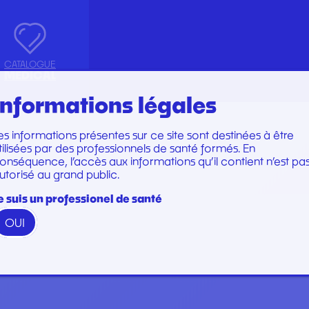
CATALOGUE
MEDICAL
Informations légales
es informations présentes sur ce site sont destinées à être
Marques
Marques
tilisées par des professionnels de santé formés. En
TRUMENTS
SET DE PERFUSION
onséquence, l’accès aux informations qu’il contient n’est pa
utorisé au grand public.
N
TOIRE
SET DE SOINS
U
SET DE SUTURE
e suis un professionel de santé
TION
SOINS ET PANSEMENTS
OUI
RATION ET EMBOUT
STÉRILISATION
 WOODPECKER
PERFECT