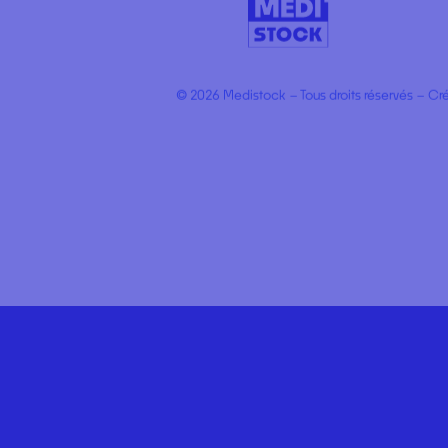
Comment contac
le service client ?
Je souhaite avoir 
© 2026 Medistock – Tous droits réservés – Cr