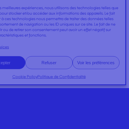
les meilleures expériences, nous utilisons des technologies telles que
25 ans d’expérience
pour stocker et/ou accéder aux informations des appareils. Le fait
 à ces technologies nous permettra de traiter des données telles
2
6000 m
de stockage
rtement de navigation ou les ID uniques sur ce site. Le fait de ne
+1500 références en stock
r ou de retirer son consentement peut avoir un effet négatif sur
ractéristiques et fonctions.
98% de clients satisfaits
rvices
epter
Refuser
Voir les préférences
Cookie Policy
Politique de Confidentialité