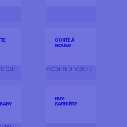
 EN
BLOUSE
U
D’ISOLATION
BLUE
CANULE JMA
OR