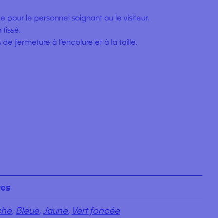
e pour le personnel soignant ou le visiteur.
tissé.
e fermeture à l’encolure et à la taille.
res
che
,
Bleue
,
Jaune
,
Vert foncée