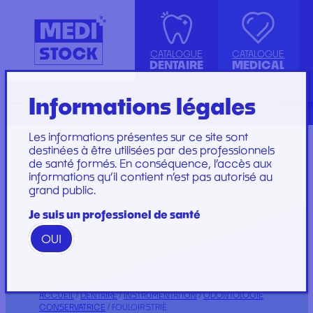
CATALOGUE
CATALOGUE
DENTAIRE
MEDICAL
Informations légales
Recherche
English
conta
ASPIRATION
ACCESSOIRES
KIT INSTRUMENTS
SET DE PERFUSION
CANULE
INJECTION, PRÉLÈVEMENT ET
LABORATOIRE
SET DE SOINS
Les informations présentes sur ce site sont
COMPRESSE ET COTON
PERFUSION
PLATEAU
SET DE SUTURE
destinées à être utilisées par des professionnels
de santé formés. En conséquence, l’accès aux
DIVERS
CONSOMMABLES
PROTECTION
SOINS ET
informations qu’il contient n’est pas autorisé au
ENDODONTIE
GYNÉCOLOGIE
RESTAURATION ET
PANSEMENTS
grand public.
IMPLANTOLOGIE ET
PROTECTION ET HYGIÈNE
EMBOUT
STÉRILISATION
IRRIGATION
SET DE PANSEMENT
GAMME WOODPECKER
Je suis un professionel de santé
INSTRUMENTATION
GAMME PERFECT
OUI
Marques
Marques
ACCUEIL
/
DENTAIRE
/
INSTRUMENTATION
/
ODONTOLOGIE
CONSERVATRICE
/ FOULOIR STRIÉ