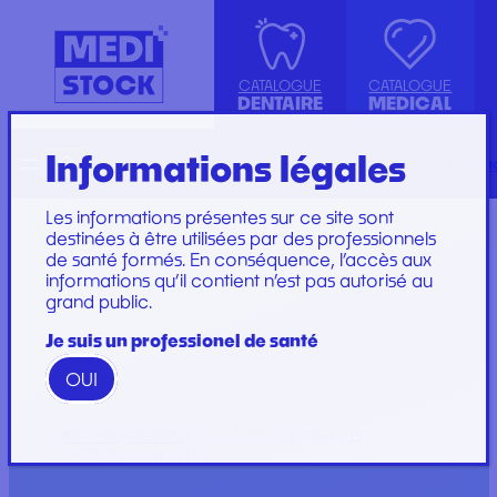
CATALOGUE
CATALOGUE
DENTAIRE
MEDICAL
Informations légales
Recherche
English
conta
ASPIRATION
ACCESSOIRES
KIT INSTRUMENTS
SET DE PERFUSION
CANULE
INJECTION, PRÉLÈVEMENT ET
LABORATOIRE
SET DE SOINS
Les informations présentes sur ce site sont
COMPRESSE ET COTON
PERFUSION
PLATEAU
SET DE SUTURE
destinées à être utilisées par des professionnels
de santé formés. En conséquence, l’accès aux
DIVERS
CONSOMMABLES
PROTECTION
SOINS ET
informations qu’il contient n’est pas autorisé au
ENDODONTIE
GYNÉCOLOGIE
RESTAURATION ET
PANSEMENTS
grand public.
IMPLANTOLOGIE ET
PROTECTION ET HYGIÈNE
EMBOUT
STÉRILISATION
IRRIGATION
SET DE PANSEMENT
GAMME WOODPECKER
Je suis un professionel de santé
INSTRUMENTATION
GAMME PERFECT
OUI
ACCUEIL
/
MÉDICAL
/ LIGHT ADVANCED MINI PLUS –
Marques
PROTECTIONS LÉGÈRES
Marques