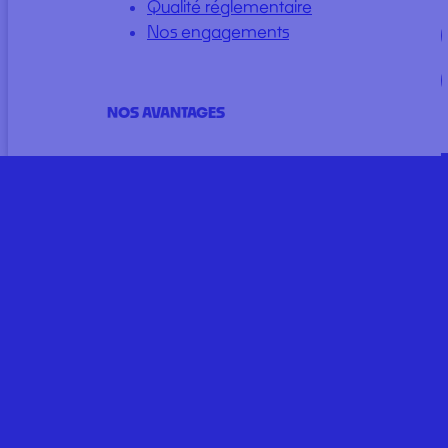
Qualité réglementaire
Nos engagements
Refuser
Voir les préférences
NOS AVANTAGES
Cookie Policy
Politique de Confidentialité
25 ans d’expérience
2
6000 m
de stockage
+1500 références en stock
98% de clients satisfaits
© 2026
CGV
Mentions
Medistock – Tous
légales