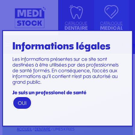
CATALOGUE
CATALOGUE
DENTAIRE
MEDICAL
Informations légales
Recherche
English
conta
ASPIRATION
ACCESSOIRES
KIT INSTRUMENTS
SET DE PERFUSION
CANULE
INJECTION, PRÉLÈVEMENT ET
LABORATOIRE
SET DE SOINS
Les informations présentes sur ce site sont
COMPRESSE ET COTON
PERFUSION
PLATEAU
SET DE SUTURE
destinées à être utilisées par des professionnels
de santé formés. En conséquence, l’accès aux
DIVERS
CONSOMMABLES
PROTECTION
SOINS ET
informations qu’il contient n’est pas autorisé au
ENDODONTIE
GYNÉCOLOGIE
RESTAURATION ET
PANSEMENTS
grand public.
IMPLANTOLOGIE ET
PROTECTION ET HYGIÈNE
EMBOUT
STÉRILISATION
IRRIGATION
SET DE PANSEMENT
GAMME WOODPECKER
Je suis un professionel de santé
INSTRUMENTATION
GAMME PERFECT
OUI
Marques
Marques
ACCUEIL
/
DENTAIRE
/ LIMES K FILES