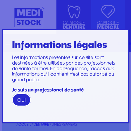
CATALOGUE
CATALOGUE
DENTAIRE
MEDICAL
Informations légales
Recherche
English
conta
ASPIRATION
ACCESSOIRES
KIT INSTRUMENTS
SET DE PERFUSION
CANULE
INJECTION, PRÉLÈVEMENT ET
LABORATOIRE
SET DE SOINS
Les informations présentes sur ce site sont
COMPRESSE ET COTON
PERFUSION
PLATEAU
SET DE SUTURE
destinées à être utilisées par des professionnels
de santé formés. En conséquence, l’accès aux
DIVERS
CONSOMMABLES
PROTECTION
SOINS ET
informations qu’il contient n’est pas autorisé au
ENDODONTIE
GYNÉCOLOGIE
RESTAURATION ET
PANSEMENTS
grand public.
IMPLANTOLOGIE ET
PROTECTION ET HYGIÈNE
EMBOUT
STÉRILISATION
IRRIGATION
SET DE PANSEMENT
GAMME WOODPECKER
Je suis un professionel de santé
INSTRUMENTATION
GAMME PERFECT
OUI
Marques
Marques
ACCUEIL
/
DENTAIRE
/ LIMES REAMERS